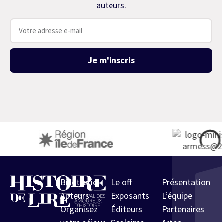
auteurs.
Je m'inscris
Billetterie
Le off
Présentation
Auteurs
Exposants
L’équipe
Organisez
Éditeurs
Partenaires