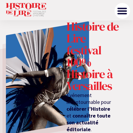
21 et 22 novembre
2026
• Versailles
Histoire de
Lire
festival
100%
Histoire à
Versailles
Événement
incontournable pour
célébrer l’Histoire
et
connaître toute
son actualité
éditoriale
.