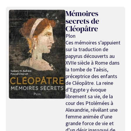
Mémoires
secrets de
Cléopâtre
Plon
Ces mémoires s’appuient
sur la traduction de
papyrus découverts au
XVIIe siècle à Rome dans
la tombe de Taèsis,
préceptrice des enfants
de Cléopâtre. La reine
d’Egypte y évoque
librement sa vie, de la
cour des Ptolémées à
Alexandrie, révélant une
femme animée d’une
grande force de vie et
d’un désir inassouvi de