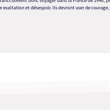
nfants doivent donc voyager dans la France de 1940, pu
 exaltation et désespoir. Ils devront user de courage, d