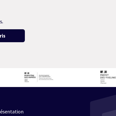
s.
ris
ésentation