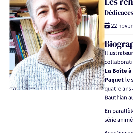
Les re
Dédicace
22 nove
Biogra
Illustrateu
collaborati
La Boîte à
Paquet
le 
quatre ans
Copyright : schmitt
Bauthian au
En parallèl
série anim
Avec Vincent