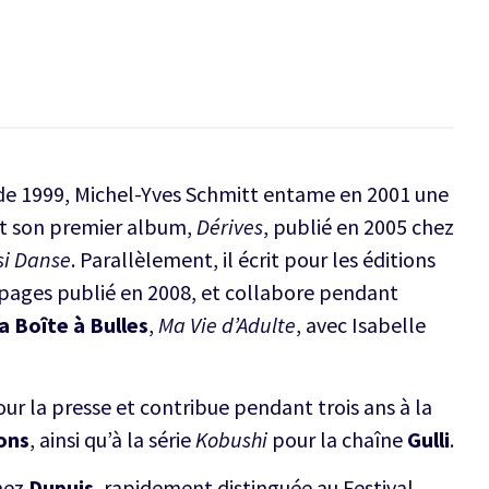
r de 1999, Michel-Yves Schmitt entame en 2001 une
ît son premier album,
Dérives
, publié en 2005 chez
si Danse
. Parallèlement, il écrit pour les éditions
 pages publié en 2008, et collabore pendant
a Boîte à Bulles
,
Ma Vie d’Adulte
, avec Isabelle
pour la presse et contribue pendant trois ans à la
ons
, ainsi qu’à la série
Kobushi
pour la chaîne
Gulli
.
hez
Dupuis
, rapidement distinguée au Festival