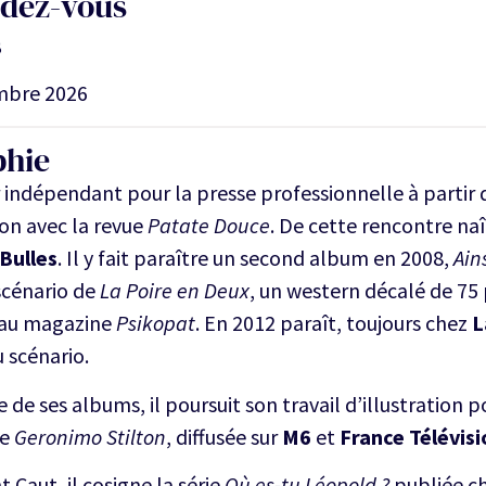
ndez-vous
s
mbre 2026
phie
r indépendant pour la presse professionnelle à parti
on avec la revue
Patate Douce
. De cette rencontre na
 Bulles
. Il y fait paraître un second album en 2008,
Ain
scénario de
La Poire en Deux
, un western décalé de 75
 au magazine
Psikopat
. En 2012 paraît, toujours chez
L
 scénario.
e de ses albums, il poursuit son travail d’illustration 
ée
Geronimo Stilton
, diffusée sur
M6
et
France Télévisi
 Caut, il cosigne la série
Où es-tu Léopold ?
publiée c