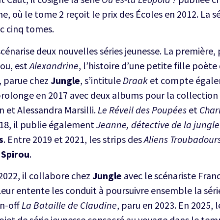
, où le tome 2 reçoit le prix des Écoles en 2012. La s
c cinq tomes.
 scénarise deux nouvelles séries jeunesse. La première,
ou, est
Alexandrine
, l’histoire d’une petite fille poè
, parue chez
Jungle
, s’intitule
Draak
et compte égalem
rolonge en 2017 avec deux albums pour la collection ad
et Alessandra Marsilli.
Le Réveil des Poupées
et
Char
18, il publie également
Jeanne, détective de la jungle
s
. Entre 2019 et 2021, les strips des
Aliens Troubadour
 Spirou
.
 2022, il collabore chez
Jungle
avec le scénariste Fran
Leur entente les conduit à poursuivre ensemble la séri
in-off
La Bataille de Claudine
, paru en 2023. En 2025, 
jet de série jeunesse consacré au voyage dans le tem