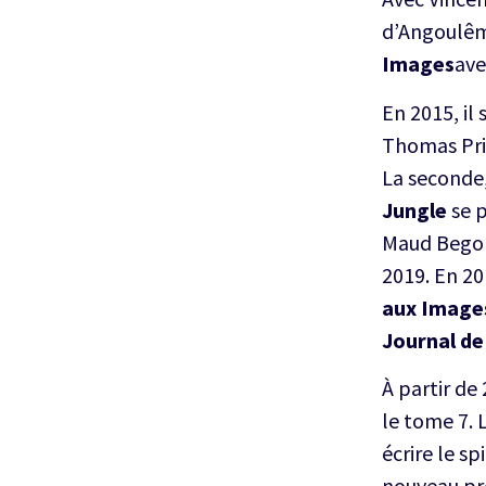
d’Angoulême
Images
ave
En 2015, il
Thomas Pri
La seconde
Jungle
se p
Maud Begon 
2019. En 20
aux Image
Journal de
À partir de
le tome 7. 
écrire le sp
nouveau pro