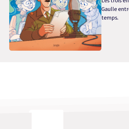
Les trois e
Gaulle entre
temps.