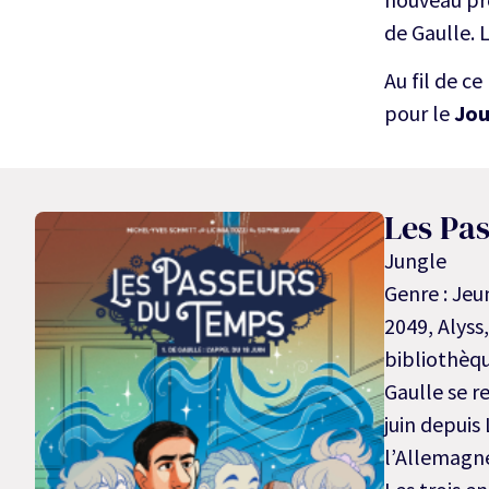
de Gaulle. 
Au fil de c
pour le
Jou
Les Pa
Jungle
Genre : Jeu
2049, Alyss
bibliothèqu
Gaulle se r
juin depuis
l’Allemagne