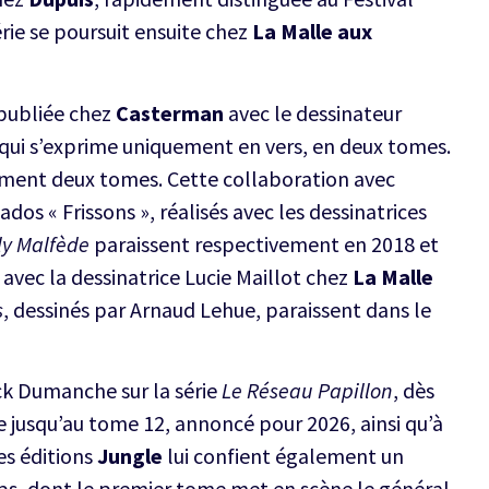
érie se poursuit ensuite chez
La Malle aux
 publiée chez
Casterman
avec le dessinateur
te qui s’exprime uniquement en vers, en deux tomes.
ent deux tomes. Cette collaboration avec
os « Frissons », réalisés avec les dessinatrices
ly Malfède
paraissent respectivement en 2018 et
avec la dessinatrice Lucie Maillot chez
La Malle
s
, dessinés par Arnaud Lehue, paraissent dans le
ck Dumanche sur la série
Le Réseau Papillon
, dès
e jusqu’au tome 12, annoncé pour 2026, ainsi qu’à
les éditions
Jungle
lui confient également un
ps, dont le premier tome met en scène le général