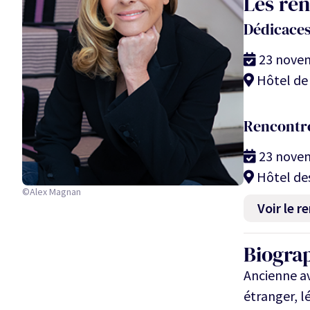
Les re
Dédicace
23 nove
Hôtel de 
Rencontr
23 nove
Hôtel de
©Alex Magnan
Voir le 
Biogra
Ancienne avo
étranger, l