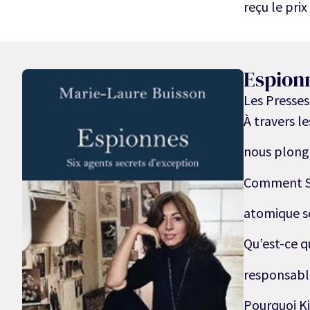
reçu le prix
Espion
Les Presses
À travers l
nous plonge
Comment So
atomique so
Qu’est-ce q
responsable
Pourquoi Ki