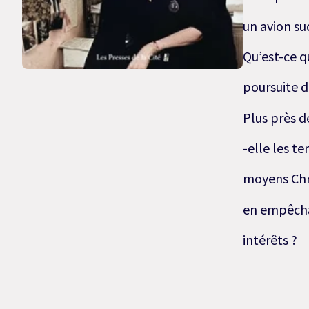
un avion su
Qu’est-ce q
poursuite d
Plus près d
-elle les te
moyens Chri
en empêchan
intérêts ?