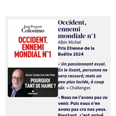
Occident,
ennemi
mondiale n°1
Albin Michel
Prix Etienne de la
Boétie 2024
«
Un passionnant essai.
En le lisant, personne ne
sera rassuré; mais un
peu plus lucide, à coup
sûr.
»
Challenges
«
Nous ne l’avons pas vu
venir. Puis nous n’en
avons pas cru nos yeux.
Pourtant, c’est arrivé.