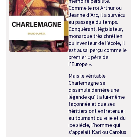
mémoire persiste.
Comme le roi Arthur ou
Jeanne d’Arc, il a survécu
au passage du temps.
Conqué­rant, législateur,
monarque très chrétien
ou inventeur de l’école, il
est aussi perçu comme le
premier « père de
l’Europe ».
Mais le véritable
Charlemagne se
dissimule derrière une
légende qu’il a lui-même
façon­née et que ses
héritiers ont entretenue :
au tournant du vıııe et du
ıxe siècle, l’homme qui
s’appelait Karl ou Carolus