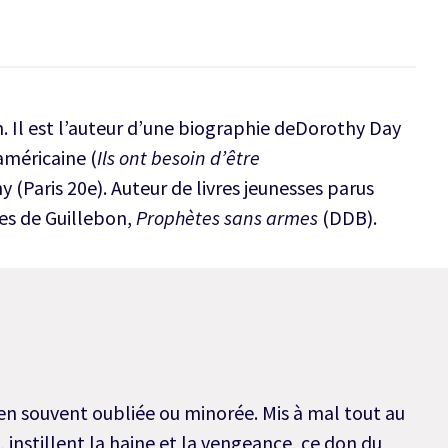
. Il est l’auteur d’une biographie deDorothy Day
 américaine (
Ils ont besoin d’être
y (Paris 20e). Auteur de livres jeunesses parus
es de Guillebon,
Prophètes sans armes
(DDB).
en souvent oubliée ou minorée. Mis à mal tout au
t, instillent la haine et la vengeance, ce don du