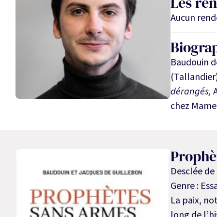
Les re
Aucun rend
Biogra
Baudouin de
(Tallandier)
dérangés,
chez Mame, 
Prophè
Desclée de
Genre : Essa
La paix, no
long de l’hi