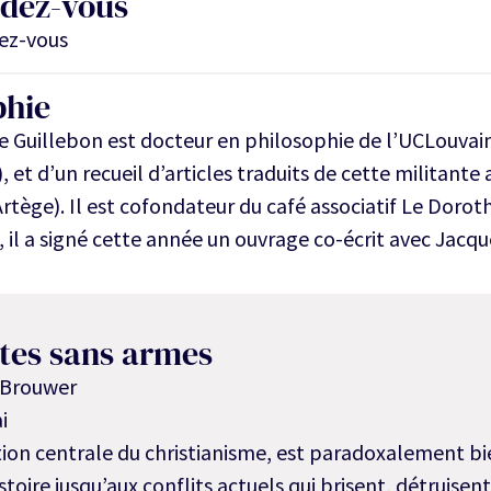
ndez-vous
ez-vous
phie
 Guillebon est docteur en philosophie de l’UCLouvain
, et d’un recueil d’articles traduits de cette militante
Artège). Il est cofondateur du café associatif Le Doroth
il a signé cette année un ouvrage co-écrit avec Jacqu
tes sans armes
 Brouwer
i
tion centrale du christianisme, est paradoxalement bi
stoire jusqu’aux conflits actuels qui brisent, détruisen