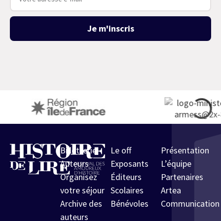
Je m'inscris
Billetterie
Le off
Présentation
Auteurs
Exposants
L’équipe
Organisez
Éditeurs
Partenaires
votre séjour
Scolaires
Artea
Archive des
Bénévoles
Communication
auteurs